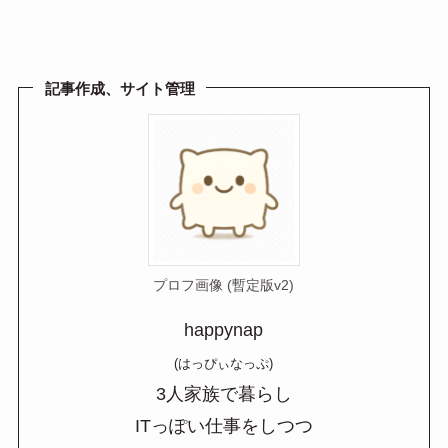
e
e
ail
n
a
記事作成、サイト管理
プロフ画像 (暫定版v2)
happynap
(はっぴぃなっぷ)
3人家族で暮らし
ITっぽい仕事をしつつ