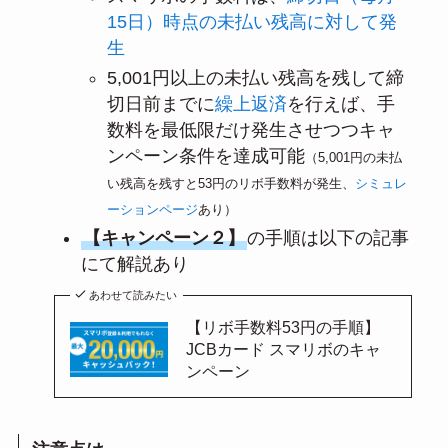
15日）時点の未払い残高に対して発
生
5,001円以上の未払い残高を残して締
切日前までに
繰上返済
を行えば、手
数料を最低限だけ発生させつつキャ
ンペーン条件を達成可能
（5,001円の未払
い残高を残すと53円のリボ手数料が発生、
シミュレ
ーションページ
あり）
【キャンペーン２】
の手順は以下の記事
にて解説あり
あわせて読みたい
【リボ手数料53円の手順】
JCBカード スマリボのキャ
ンペーン