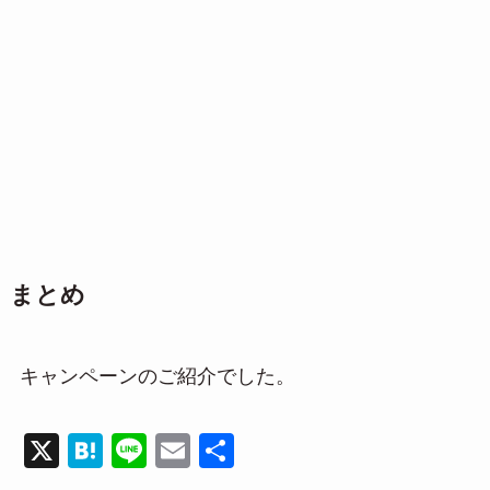
まとめ
キャンペーンのご紹介でした。
X
H
Li
E
共
at
n
m
有