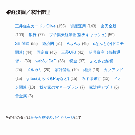
経済圏／家計管理
三井住友カード／Olive
(155)
資産運用
(143)
楽天全般
(109)
銀行
(77)
プチ楽天経済圏(楽天キャッシュ)
(59)
SBI関連
(58)
経済圏
(51)
PayPay
(48)
dなんとか(ドコモ
関連)
(44)
固定費
(43)
三菱UFJ
(42)
暗号資産（仮想通
貨）
(39)
web3／DeFi
(38)
税金
(37)
ふるさと納税
(24)
メルカリ
(20)
家計管理
(19)
経済
(16)
カブアンド
(15)
giftee(えらべるPayなど)
(15)
みずほ銀行
(13)
イオ
ン関連
(13)
我が家のマネープラン
(7)
家計簿アプリ
(6)
貴金属
(5)
その他のタグは
朝から昼寝のガイドページ
にて