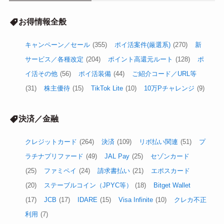
お得情報全般
キャンペーン／セール
(355)
ポイ活案件(厳選系)
(270)
新
サービス／各種改定
(204)
ポイント高還元ルート
(128)
ポ
イ活その他
(56)
ポイ活装備
(44)
ご紹介コード／URL等
(31)
株主優待
(15)
TikTok Lite
(10)
10万Pチャレンジ
(9)
決済／金融
クレジットカード
(264)
決済
(109)
リボ払い関連
(51)
プ
ラチナプリファード
(49)
JAL Pay
(25)
セゾンカード
(25)
ファミペイ
(24)
請求書払い
(21)
エポスカード
(20)
ステーブルコイン（JPYC等）
(18)
Bitget Wallet
(17)
JCB
(17)
IDARE
(15)
Visa Infinite
(10)
クレカ不正
利用
(7)