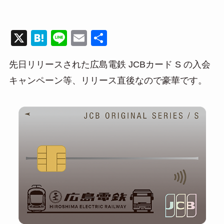
X
H
Li
E
共
at
n
m
有
先日リリースされた広島電鉄 JCBカード S の入会
e
e
ail
キャンペーン等、リリース直後なので豪華です。
n
a