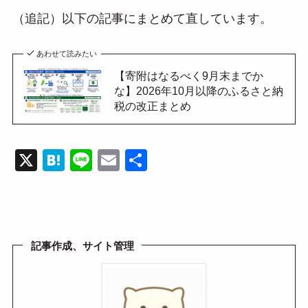
（追記）以下の記事にまとめて直しています。
あわせて読みたい
【寄附はなるべく9月末までか
な】2026年10月以降のふるさと納
税の改正まとめ
X
H
Li
E
共
at
n
m
有
e
e
ail
n
a
記事作成、サイト管理