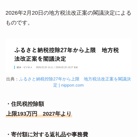
a
2026年2月20日の地方税法改正案の閣議決定による
ものです。
出典：
ふるさと納税控除27年から上限 地方税法改正案を閣議決
定 | nippon.com
・住民税控除額
上限193万円 2027年より
・寄付額に対する返礼品や事務費