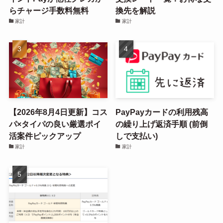
らチャージ手数料無料
換先を解説
家計
家計
【2026年8月4日更新】コス
PayPayカードの利用残高
パ×タイパの良い厳選ポイ
の繰り上げ返済手順 (前倒
活案件ピックアップ
しで支払い)
家計
家計