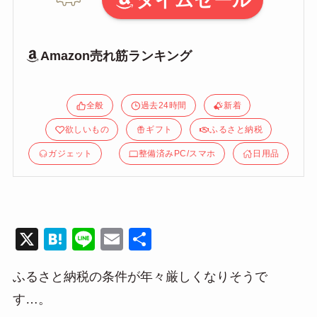
タイムセール
Amazon売れ筋ランキング
全般
過去24時間
新着
欲しいもの
ギフト
ふるさと納税
ガジェット
整備済みPC/スマホ
日用品
X
H
Li
E
共
at
n
m
有
ふるさと納税の条件が年々厳しくなりそうで
e
e
ail
す…。
n