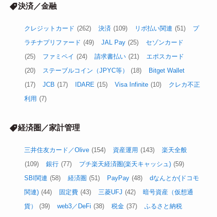
決済／金融
クレジットカード
(262)
決済
(109)
リボ払い関連
(51)
プ
ラチナプリファード
(49)
JAL Pay
(25)
セゾンカード
(25)
ファミペイ
(24)
請求書払い
(21)
エポスカード
(20)
ステーブルコイン（JPYC等）
(18)
Bitget Wallet
(17)
JCB
(17)
IDARE
(15)
Visa Infinite
(10)
クレカ不正
利用
(7)
経済圏／家計管理
三井住友カード／Olive
(154)
資産運用
(143)
楽天全般
(109)
銀行
(77)
プチ楽天経済圏(楽天キャッシュ)
(59)
SBI関連
(58)
経済圏
(51)
PayPay
(48)
dなんとか(ドコモ
関連)
(44)
固定費
(43)
三菱UFJ
(42)
暗号資産（仮想通
貨）
(39)
web3／DeFi
(38)
税金
(37)
ふるさと納税