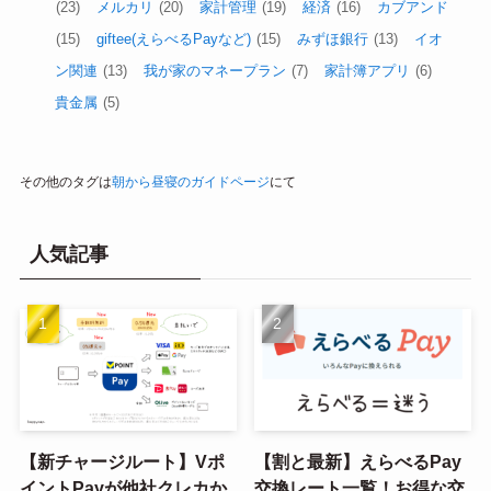
(23)
メルカリ
(20)
家計管理
(19)
経済
(16)
カブアンド
(15)
giftee(えらべるPayなど)
(15)
みずほ銀行
(13)
イオ
ン関連
(13)
我が家のマネープラン
(7)
家計簿アプリ
(6)
貴金属
(5)
その他のタグは
朝から昼寝のガイドページ
にて
人気記事
【新チャージルート】Vポ
【割と最新】えらべるPay
イントPayが他社クレカか
交換レート一覧！お得な交