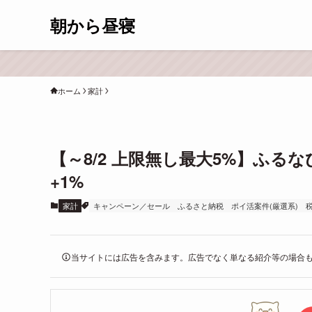
朝から昼寝
ホーム
家計
【～8/2 上限無し最大5%】ふ
+1%
家計
キャンペーン／セール
ふるさと納税
ポイ活案件(厳選系)
当サイトには広告を含みます。広告でなく単なる紹介等の場合