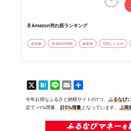
Amazon売れ筋ランキング
全般
過去24時間
新着
欲しいもの
X
H
Li
E
共
at
n
m
有
今年お得なふるさと納税サイトの1つ、
ふるなび
e
e
ail
定で +1%増量、
計5%増量
となっています。
上限
n
a