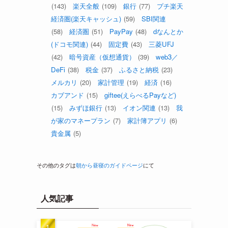
(143)
楽天全般
(109)
銀行
(77)
プチ楽天
経済圏(楽天キャッシュ)
(59)
SBI関連
(58)
経済圏
(51)
PayPay
(48)
dなんとか
(ドコモ関連)
(44)
固定費
(43)
三菱UFJ
(42)
暗号資産（仮想通貨）
(39)
web3／
DeFi
(38)
税金
(37)
ふるさと納税
(23)
メルカリ
(20)
家計管理
(19)
経済
(16)
カブアンド
(15)
giftee(えらべるPayなど)
(15)
みずほ銀行
(13)
イオン関連
(13)
我
が家のマネープラン
(7)
家計簿アプリ
(6)
貴金属
(5)
その他のタグは
朝から昼寝のガイドページ
にて
人気記事