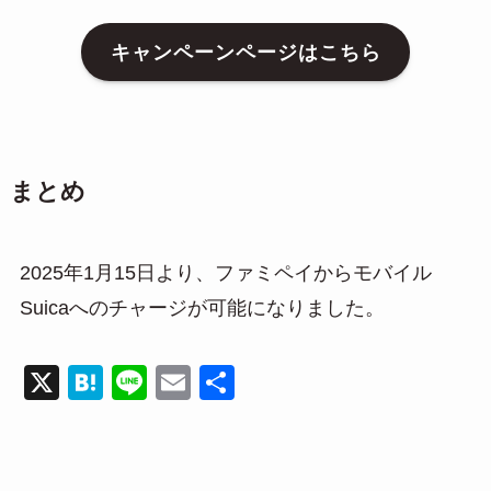
キャンペーンページはこちら
まとめ
2025年1月15日より、ファミペイからモバイル
Suicaへのチャージが可能になりました。
X
H
Li
E
共
at
n
m
有
e
e
ail
n