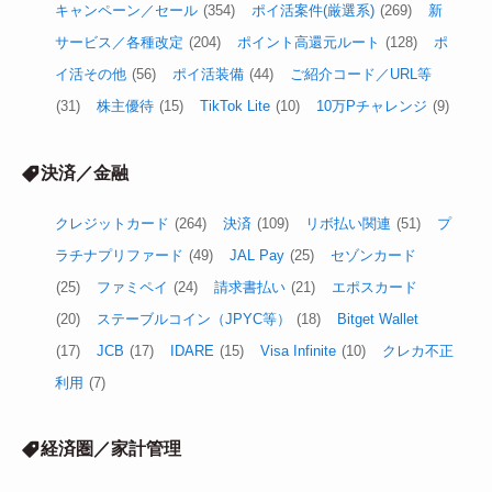
キャンペーン／セール
(354)
ポイ活案件(厳選系)
(269)
新
サービス／各種改定
(204)
ポイント高還元ルート
(128)
ポ
イ活その他
(56)
ポイ活装備
(44)
ご紹介コード／URL等
(31)
株主優待
(15)
TikTok Lite
(10)
10万Pチャレンジ
(9)
決済／金融
クレジットカード
(264)
決済
(109)
リボ払い関連
(51)
プ
ラチナプリファード
(49)
JAL Pay
(25)
セゾンカード
(25)
ファミペイ
(24)
請求書払い
(21)
エポスカード
(20)
ステーブルコイン（JPYC等）
(18)
Bitget Wallet
(17)
JCB
(17)
IDARE
(15)
Visa Infinite
(10)
クレカ不正
利用
(7)
経済圏／家計管理