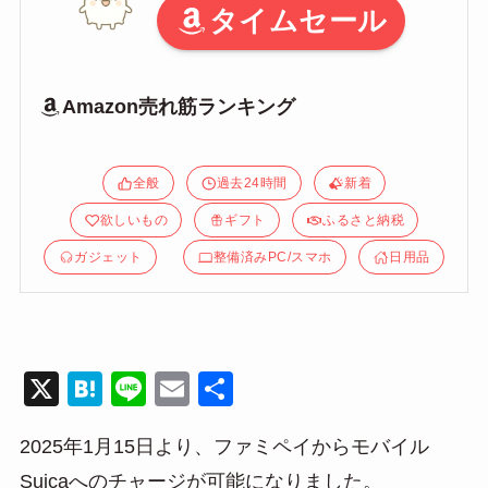
タイムセール
Amazon売れ筋ランキング
全般
過去24時間
新着
欲しいもの
ギフト
ふるさと納税
ガジェット
整備済みPC/スマホ
日用品
X
H
Li
E
共
at
n
m
有
2025年1月15日より、ファミペイからモバイル
e
e
ail
Suicaへのチャージが可能になりました。