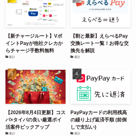
【新チャージルート】Vポ
【割と最新】えらべるPay
イントPayが他社クレカか
交換レート一覧！お得な交
らチャージ手数料無料
換先を解説
家計
家計
【2026年8月4日更新】コス
PayPayカードの利用残高
パ×タイパの良い厳選ポイ
の繰り上げ返済手順 (前倒
活案件ピックアップ
しで支払い)
家計
家計