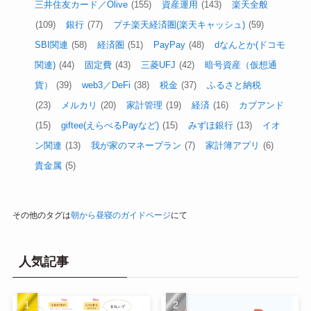
三井住友カード／Olive
(155)
資産運用
(143)
楽天全般
(109)
銀行
(77)
プチ楽天経済圏(楽天キャッシュ)
(59)
SBI関連
(58)
経済圏
(51)
PayPay
(48)
dなんとか(ドコモ
関連)
(44)
固定費
(43)
三菱UFJ
(42)
暗号資産（仮想通
貨）
(39)
web3／DeFi
(38)
税金
(37)
ふるさと納税
(23)
メルカリ
(20)
家計管理
(19)
経済
(16)
カブアンド
(15)
giftee(えらべるPayなど)
(15)
みずほ銀行
(13)
イオ
ン関連
(13)
我が家のマネープラン
(7)
家計簿アプリ
(6)
貴金属
(5)
その他のタグは
朝から昼寝のガイドページ
にて
人気記事