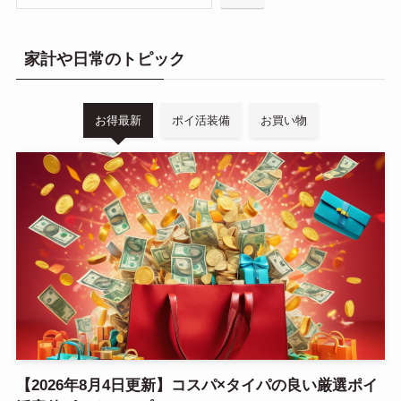
キャンペーン／セール
ご紹介コード／URL等
ポイ活案件(厳選系)
暗号資産（仮想通貨）
資産運用
検索
家計や日常のトピック
お得最新
ポイ活装備
お買い物