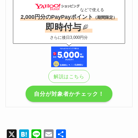
などで使える
2,000円分のPayPayポイント
（期間限定）
即時付与
さらに後日3,000円分
解説はこちら
自分が対象者かチェック！
X
H
Li
E
共