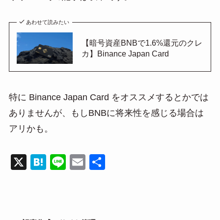
あわせて読みたい
【暗号資産BNBで1.6%還元のクレ
カ】Binance Japan Card
特に Binance Japan Card をオススメするとかでは
ありませんが、もしBNBに将来性を感じる場合は
アリかも。
X
H
Li
E
共
at
n
m
有
e
e
ail
n