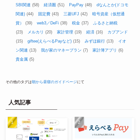
SBI関連
(58)
経済圏
(51)
PayPay
(48)
dなんとか(ドコモ
関連)
(44)
固定費
(43)
三菱UFJ
(42)
暗号資産（仮想通
貨）
(39)
web3／DeFi
(38)
税金
(37)
ふるさと納税
(23)
メルカリ
(20)
家計管理
(19)
経済
(16)
カブアンド
(15)
giftee(えらべるPayなど)
(15)
みずほ銀行
(13)
イオ
ン関連
(13)
我が家のマネープラン
(7)
家計簿アプリ
(6)
貴金属
(5)
その他のタグは
朝から昼寝のガイドページ
にて
人気記事