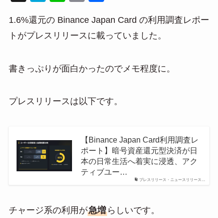
at
n
m
有
1.6%還元の Binance Japan Card の利用調査レポー
e
e
ail
トがプレスリリースに載っていました。
n
a
書きっぷりが面白かったのでメモ程度に。
プレスリリースは以下です。
【Binance Japan Card利用調査レ
ポート】暗号資産還元型決済が日
本の日常生活へ着実に浸透、アク
ティブユー…
プレスリリース・ニュースリリース…
チャージ系の利用が
急増
らしいです。