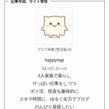
a
記事作成、サイト管理
プロフ画像 (暫定版v2)
happynap
(はっぴぃなっぷ)
3人家族で暮らし
ITっぽい仕事をしつつ
ポイ活、投資を趣味的に
スキマ時間に、ゆるく全力でブログ
のんびり昼寝したい