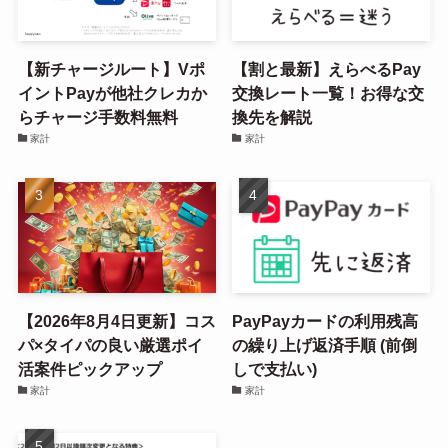
【新チャージルート】Vポ
【割と最新】えらべるPay
イントPayが他社クレカか
交換レート一覧！お得な交
らチャージ手数料無料
換先を解説
家計
家計
【2026年8月4日更新】コス
PayPayカードの利用残高
パ×タイパの良い厳選ポイ
の繰り上げ返済手順 (前倒
活案件ピックアップ
しで支払い)
家計
家計