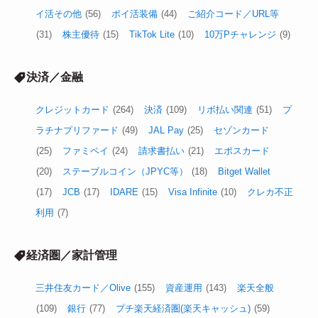
イ活その他
(56)
ポイ活装備
(44)
ご紹介コード／URL等
(31)
株主優待
(15)
TikTok Lite
(10)
10万Pチャレンジ
(9)
決済／金融
クレジットカード
(264)
決済
(109)
リボ払い関連
(51)
プ
ラチナプリファード
(49)
JAL Pay
(25)
セゾンカード
(25)
ファミペイ
(24)
請求書払い
(21)
エポスカード
(20)
ステーブルコイン（JPYC等）
(18)
Bitget Wallet
(17)
JCB
(17)
IDARE
(15)
Visa Infinite
(10)
クレカ不正
利用
(7)
経済圏／家計管理
三井住友カード／Olive
(155)
資産運用
(143)
楽天全般
(109)
銀行
(77)
プチ楽天経済圏(楽天キャッシュ)
(59)