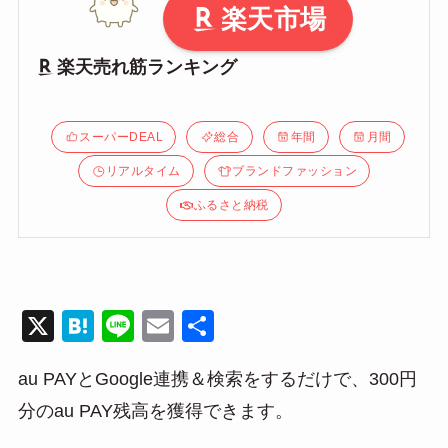
楽天市場
楽天売れ筋ランキング
スーパーDEAL
総合
年間
月間
リアルタイム
ブランドファッション
ふるさと納税
X
H
Li
E
共
at
n
m
有
au PAYとGoogle連携＆検索をするだけで、300円
e
e
ail
分のau PAY残高を獲得できます。
n