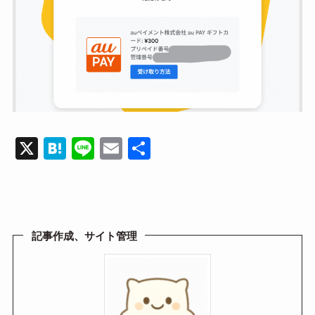
X
H
Li
E
共
at
n
m
有
e
e
ail
n
a
記事作成、サイト管理