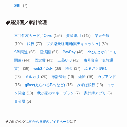
利用
(7)
経済圏／家計管理
三井住友カード／Olive
(154)
資産運用
(143)
楽天全般
(109)
銀行
(77)
プチ楽天経済圏(楽天キャッシュ)
(59)
SBI関連
(58)
経済圏
(51)
PayPay
(48)
dなんとか(ドコモ
関連)
(44)
固定費
(43)
三菱UFJ
(42)
暗号資産（仮想通
貨）
(39)
web3／DeFi
(38)
税金
(37)
ふるさと納税
(23)
メルカリ
(20)
家計管理
(19)
経済
(16)
カブアンド
(15)
giftee(えらべるPayなど)
(15)
みずほ銀行
(13)
イオ
ン関連
(13)
我が家のマネープラン
(7)
家計簿アプリ
(6)
貴金属
(5)
その他のタグは
朝から昼寝のガイドページ
にて