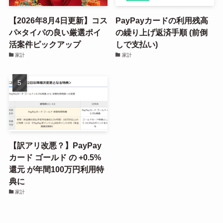
【2026年8月4日更新】コス
PayPayカードの利用残高
パ×タイパの良い厳選ポイ
の繰り上げ返済手順 (前倒
活案件ピックアップ
しで支払い)
家計
家計
【訳アリ改悪？】PayPay
カード ゴールド の +0.5%
還元 が年間100万円利用特
典に
家計