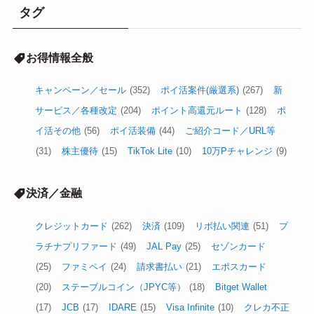
タグ
お得情報全般
キャンペーン／セール
(352)
ポイ活案件(厳選系)
(267)
新
サービス／各種改定
(204)
ポイント高還元ルート
(128)
ポ
イ活その他
(56)
ポイ活装備
(44)
ご紹介コード／URL等
(31)
株主優待
(15)
TikTok Lite
(10)
10万Pチャレンジ
(9)
決済／金融
クレジットカード
(262)
決済
(109)
リボ払い関連
(51)
プ
ラチナプリファード
(49)
JAL Pay
(25)
セゾンカード
(25)
ファミペイ
(24)
請求書払い
(21)
エポスカード
(20)
ステーブルコイン（JPYC等）
(18)
Bitget Wallet
(17)
JCB
(17)
IDARE
(15)
Visa Infinite
(10)
クレカ不正