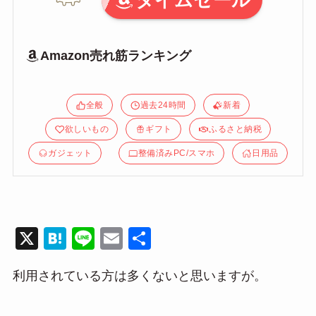
タイムセール
Amazon売れ筋ランキング
全般
過去24時間
新着
欲しいもの
ギフト
ふるさと納税
ガジェット
整備済みPC/スマホ
日用品
X
H
Li
E
共
at
n
m
有
利用されている方は多くないと思いますが。
e
e
ail
n