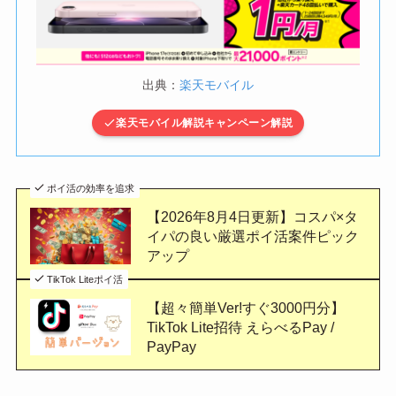
出典：
楽天モバイル
楽天モバイル解説キャンペーン解説
ポイ活の効率を追求
【2026年8月4日更新】コスパ×タ
イパの良い厳選ポイ活案件ピック
アップ
TikTok Liteポイ活
【超々簡単Ver!すぐ3000円分】
TikTok Lite招待 えらべるPay /
PayPay