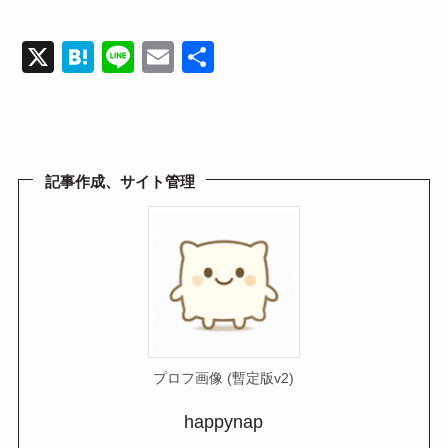
X
H
Li
E
共
at
n
m
有
e
e
ail
n
a
記事作成、サイト管理
プロフ画像 (暫定版v2)
happynap