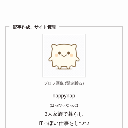
at
n
m
有
e
e
ail
n
a
記事作成、サイト管理
プロフ画像 (暫定版v2)
happynap
(はっぴぃなっぷ)
3人家族で暮らし
ITっぽい仕事をしつつ