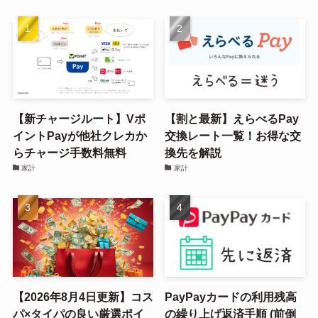
【新チャージルート】Vポ
【割と最新】えらべるPay
イントPayが他社クレカか
交換レート一覧！お得な交
らチャージ手数料無料
換先を解説
家計
家計
【2026年8月4日更新】コス
PayPayカードの利用残高
パ×タイパの良い厳選ポイ
の繰り上げ返済手順 (前倒