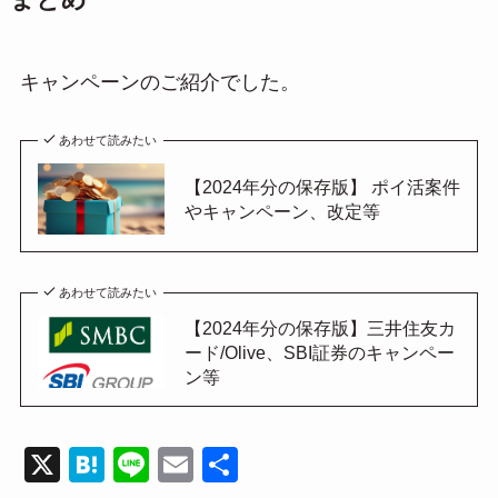
まとめ
キャンペーンのご紹介でした。
あわせて読みたい
【2024年分の保存版】 ポイ活案件
やキャンペーン、改定等
あわせて読みたい
【2024年分の保存版】三井住友カ
ード/Olive、SBI証券のキャンペー
ン等
X
H
Li
E
共