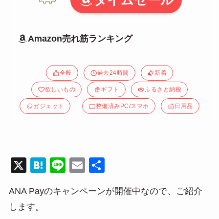
タイムセール
Amazon売れ筋ランキング
全般
過去24時間
新着
欲しいもの
ギフト
ふるさと納税
ガジェット
整備済みPC/スマホ
日用品
X
H
Li
E
共
at
n
m
有
ANA Payのキャンペーンが開催中なので、ご紹介
e
e
ail
します。
n