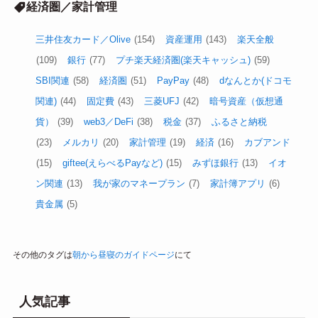
経済圏／家計管理
三井住友カード／Olive
(154)
資産運用
(143)
楽天全般
(109)
銀行
(77)
プチ楽天経済圏(楽天キャッシュ)
(59)
SBI関連
(58)
経済圏
(51)
PayPay
(48)
dなんとか(ドコモ
関連)
(44)
固定費
(43)
三菱UFJ
(42)
暗号資産（仮想通
貨）
(39)
web3／DeFi
(38)
税金
(37)
ふるさと納税
(23)
メルカリ
(20)
家計管理
(19)
経済
(16)
カブアンド
(15)
giftee(えらべるPayなど)
(15)
みずほ銀行
(13)
イオ
ン関連
(13)
我が家のマネープラン
(7)
家計簿アプリ
(6)
貴金属
(5)
その他のタグは
朝から昼寝のガイドページ
にて
人気記事