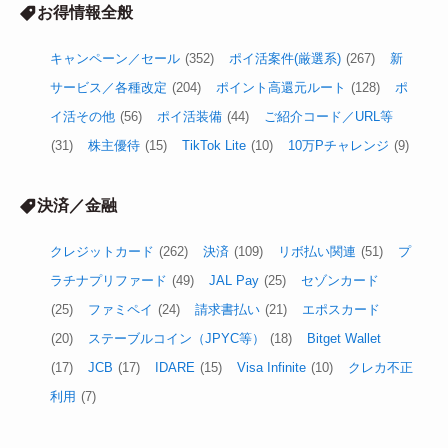
お得情報全般
キャンペーン／セール
(352)
ポイ活案件(厳選系)
(267)
新
サービス／各種改定
(204)
ポイント高還元ルート
(128)
ポ
イ活その他
(56)
ポイ活装備
(44)
ご紹介コード／URL等
(31)
株主優待
(15)
TikTok Lite
(10)
10万Pチャレンジ
(9)
決済／金融
クレジットカード
(262)
決済
(109)
リボ払い関連
(51)
プ
ラチナプリファード
(49)
JAL Pay
(25)
セゾンカード
(25)
ファミペイ
(24)
請求書払い
(21)
エポスカード
(20)
ステーブルコイン（JPYC等）
(18)
Bitget Wallet
(17)
JCB
(17)
IDARE
(15)
Visa Infinite
(10)
クレカ不正
利用
(7)