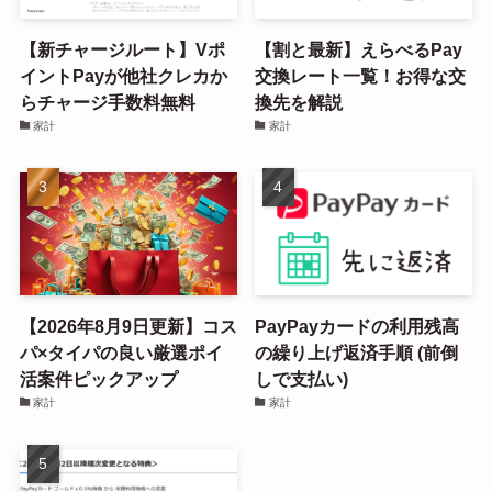
【新チャージルート】Vポ
【割と最新】えらべるPay
イントPayが他社クレカか
交換レート一覧！お得な交
らチャージ手数料無料
換先を解説
家計
家計
【2026年8月9日更新】コス
PayPayカードの利用残高
パ×タイパの良い厳選ポイ
の繰り上げ返済手順 (前倒
活案件ピックアップ
しで支払い)
家計
家計