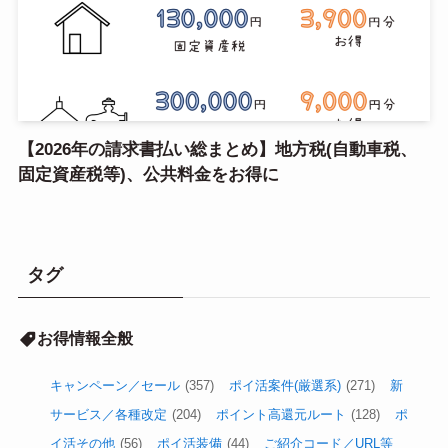
【2026年の請求書払い総まとめ】地方税(自動車税、
固定資産税等)、公共料金をお得に
タグ
お得情報全般
キャンペーン／セール
(357)
ポイ活案件(厳選系)
(271)
新
サービス／各種改定
(204)
ポイント高還元ルート
(128)
ポ
イ活その他
(56)
ポイ活装備
(44)
ご紹介コード／URL等