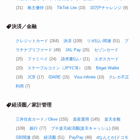
(31)
株主優待
(15)
TikTok Lite
(10)
10万Pチャレンジ
(9)
決済／金融
クレジットカード
(264)
決済
(109)
リボ払い関連
(51)
プ
ラチナプリファード
(49)
JAL Pay
(25)
セゾンカード
(25)
ファミペイ
(24)
請求書払い
(21)
エポスカード
(20)
ステーブルコイン（JPYC等）
(18)
Bitget Wallet
(18)
JCB
(17)
IDARE
(15)
Visa Infinite
(10)
クレカ不正
利用
(7)
経済圏／家計管理
三井住友カード／Olive
(155)
資産運用
(145)
楽天全般
(109)
銀行
(77)
プチ楽天経済圏(楽天キャッシュ)
(59)
SBI関連
(58)
経済圏
(51)
PayPay
(48)
dなんとか(ドコモ