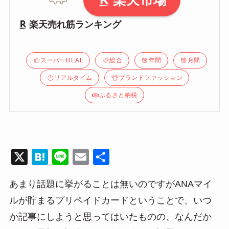
楽天市場
楽天売れ筋ランキング
スーパーDEAL
総合
年間
月間
リアルタイム
ブランドファッション
ふるさと納税
X
H
Li
E
共
at
n
m
有
あまり話題に挙がることは無いのですがANAマイ
e
e
ail
ルが貯まるプリペイドカードということで、いつ
n
か記事にしようと思ってはいたものの、なんだか
a