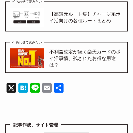
あわせて読みたい
【高還元ルート集】チャージ系ポ
イ活向けの各種ルートまとめ
あわせて読みたい
不利益改定が続く楽天カードのポ
イ活事情、残されたお得な用途
は？
X
H
Li
E
共
at
n
m
有
e
e
ail
n
a
記事作成、サイト管理