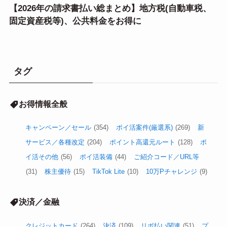
【2026年の請求書払い総まとめ】地方税(自動車税、
固定資産税等)、公共料金をお得に
タグ
お得情報全般
キャンペーン／セール
(354)
ポイ活案件(厳選系)
(269)
新
サービス／各種改定
(204)
ポイント高還元ルート
(128)
ポ
イ活その他
(56)
ポイ活装備
(44)
ご紹介コード／URL等
(31)
株主優待
(15)
TikTok Lite
(10)
10万Pチャレンジ
(9)
決済／金融
クレジットカード
(264)
決済
(109)
リボ払い関連
(51)
プ