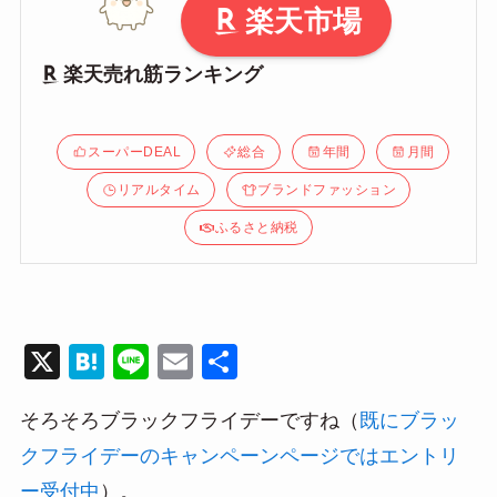
楽天市場
楽天売れ筋ランキング
スーパーDEAL
総合
年間
月間
リアルタイム
ブランドファッション
ふるさと納税
X
H
Li
E
共
at
n
m
有
そろそろブラックフライデーですね（
既にブラッ
e
e
ail
クフライデーのキャンペーンページではエントリ
n
ー受付中
）。