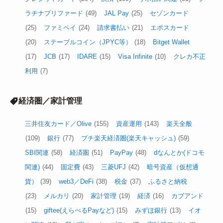
ラチナプリファード
(49)
JAL Pay
(25)
セゾンカード
(25)
ファミペイ
(24)
請求書払い
(21)
エポスカード
(20)
ステーブルコイン（JPYC等）
(18)
Bitget Wallet
(17)
JCB
(17)
IDARE
(15)
Visa Infinite
(10)
クレカ不正
利用
(7)
経済圏／家計管理
三井住友カード／Olive
(155)
資産運用
(143)
楽天全般
(109)
銀行
(77)
プチ楽天経済圏(楽天キャッシュ)
(59)
SBI関連
(58)
経済圏
(51)
PayPay
(48)
dなんとか(ドコモ
関連)
(44)
固定費
(43)
三菱UFJ
(42)
暗号資産（仮想通
貨）
(39)
web3／DeFi
(38)
税金
(37)
ふるさと納税
(23)
メルカリ
(20)
家計管理
(19)
経済
(16)
カブアンド
(15)
giftee(えらべるPayなど)
(15)
みずほ銀行
(13)
イオ