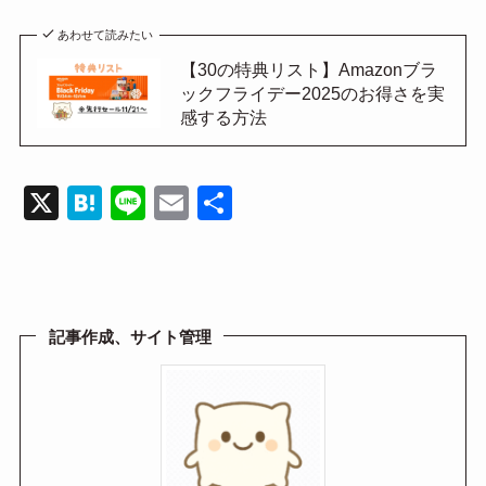
あわせて読みたい
【30の特典リスト】Amazonブラ
ックフライデー2025のお得さを実
感する方法
X
H
Li
E
共
at
n
m
有
e
e
ail
n
a
記事作成、サイト管理