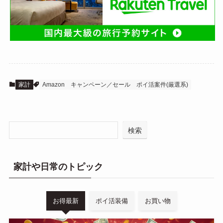
家計
Amazon
キャンペーン／セール
ポイ活案件(厳選系)
検索
家計や日常のトピック
お得最新
ポイ活装備
お買い物