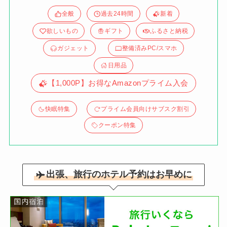
全般
過去24時間
新着
欲しいもの
ギフト
ふるさと納税
ガジェット
整備済みPC/スマホ
日用品
【1,000P】お得なAmazonプライム入会
快眠特集
プライム会員向けサブスク割引
クーポン特集
出張、旅行のホテル予約はお早めに