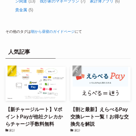
ン関連
(13)
我が家のマネープラン
(7)
家計簿アプリ
(6)
貴金属
(5)
その他のタグは
朝から昼寝のガイドページ
にて
人気記事
【新チャージルート】Vポ
【割と最新】えらべるPay
イントPayが他社クレカか
交換レート一覧！お得な交
らチャージ手数料無料
換先を解説
家計
家計