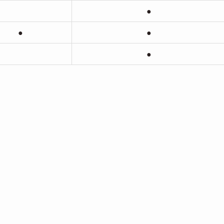
●
●
●
●