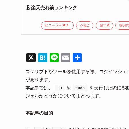
楽天売れ筋ランキング
スーパーDEAL
総合
年間
月
X
H
Li
E
共
at
n
m
有
スクリプトやツールを使用する際、ログインシェ
e
e
ail
があります。
n
本記事では、
や
を実行した際に起
su
sudo
a
シェルかどうかについてまとめます。
本記事の目的