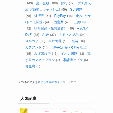
(143)
楽天全般
(109)
銀行
(77)
プチ楽天
経済圏(楽天キャッシュ)
(59)
SBI関連
(58)
経済圏
(51)
PayPay
(48)
dなんとか
(ドコモ関連)
(44)
固定費
(43)
三菱UFJ
(42)
暗号資産（仮想通貨）
(39)
web3／
DeFi
(38)
税金
(37)
ふるさと納税
(24)
メルカリ
(20)
家計管理
(19)
経済
(16)
カブアンド
(15)
giftee(えらべるPayなど)
(15)
みずほ銀行
(13)
イオン関連
(13)
我
が家のマネープラン
(7)
家計簿アプリ
(6)
貴金属
(5)
その他のタグは
朝から昼寝のガイドページ
にて
人気記事