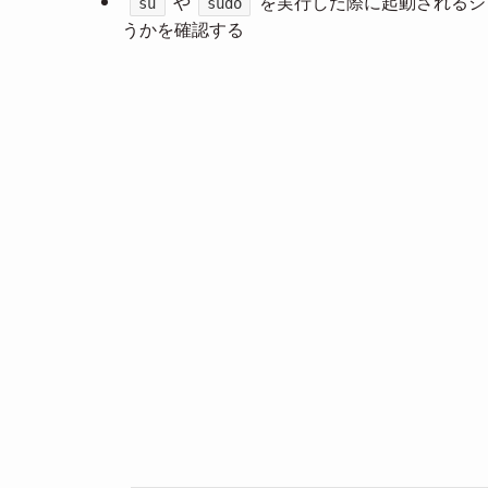
や
を実行した際に起動されるシ
su
sudo
うかを確認する