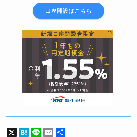
口座開設はこちら
X
H
Li
E
共