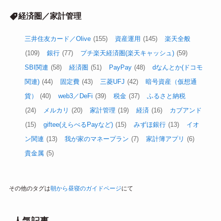
経済圏／家計管理
三井住友カード／Olive
(155)
資産運用
(145)
楽天全般
(109)
銀行
(77)
プチ楽天経済圏(楽天キャッシュ)
(59)
SBI関連
(58)
経済圏
(51)
PayPay
(48)
dなんとか(ドコモ
関連)
(44)
固定費
(43)
三菱UFJ
(42)
暗号資産（仮想通
貨）
(40)
web3／DeFi
(39)
税金
(37)
ふるさと納税
(24)
メルカリ
(20)
家計管理
(19)
経済
(16)
カブアンド
(15)
giftee(えらべるPayなど)
(15)
みずほ銀行
(13)
イオ
ン関連
(13)
我が家のマネープラン
(7)
家計簿アプリ
(6)
貴金属
(5)
その他のタグは
朝から昼寝のガイドページ
にて