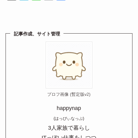
at
n
m
有
e
e
ail
n
a
記事作成、サイト管理
プロフ画像 (暫定版v2)
happynap
(はっぴぃなっぷ)
3人家族で暮らし
ITっぽい仕事をしつつ