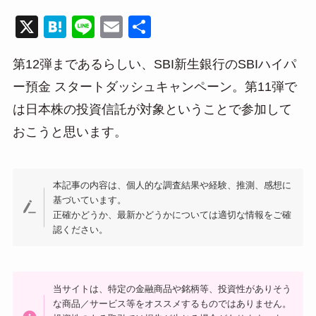
X
H
Li
E
共
at
n
m
有
第12弾まであるらしい、SBI新生銀行のSBIハイパ
e
e
ail
ー預金 スタートダッシュキャンペーン。第11弾で
n
は日本株の投資信託が対象ということで参加して
a
おこうと思います。
本記事の内容は、個人的な調査結果や経験、推測、感想に
基づいています。
正確かどうか、最新かどうかについては適切な情報をご確
認ください。
当サイトは、特定の金融商品や銘柄等、投資性がありそう
な商品／サービス等をオススメするものではありません。