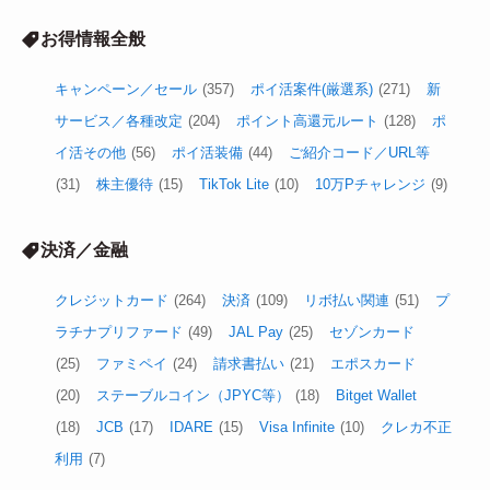
お得情報全般
キャンペーン／セール
(357)
ポイ活案件(厳選系)
(271)
新
サービス／各種改定
(204)
ポイント高還元ルート
(128)
ポ
イ活その他
(56)
ポイ活装備
(44)
ご紹介コード／URL等
(31)
株主優待
(15)
TikTok Lite
(10)
10万Pチャレンジ
(9)
決済／金融
クレジットカード
(264)
決済
(109)
リボ払い関連
(51)
プ
ラチナプリファード
(49)
JAL Pay
(25)
セゾンカード
(25)
ファミペイ
(24)
請求書払い
(21)
エポスカード
(20)
ステーブルコイン（JPYC等）
(18)
Bitget Wallet
(18)
JCB
(17)
IDARE
(15)
Visa Infinite
(10)
クレカ不正
利用
(7)