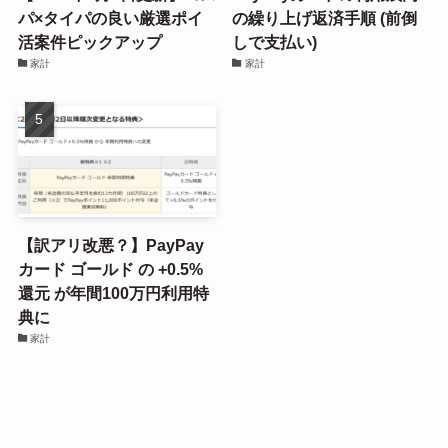
パ×タイパの良い厳選ポイ
の繰り上げ返済手順 (前倒
活案件ピックアップ
しで支払い)
家計
家計
【訳アリ改悪？】PayPay
カード ゴールド の +0.5%
還元 が年間100万円利用特
典に
家計